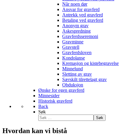
Når noen dør
Ansvar for gravferd
Antrekk ved gravferd
Betaling ved gravferd
Anonym grav
Askespredning
Gravferdsseremoni
Gravminne
Gravstell
Gravferdsloven
Kondolanse
Kremasjon og kistebegravelse
Minnelund
Sletting av grav
Særskilt tilrettelagt grav
Obduksjon
Ønske for egen gravferd
Minnesider
Historisk gravferd
Back
Søk
Søk
Hvordan kan vi bistå