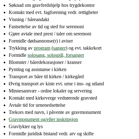
Søknad om gravferdshjelp hos trygdekontor
Kontakt med evt. fagforening vedr. rettigheter
Visning / båreandakt
Fastsettelse av tid og sted for seremoni
Gjøre avtale med prest / taler om seremoni
Formidle dødsannonse(r) i aviser
Trykking av
program
(
sanger
) og evt. takkekort
Formidle
solosang, solospill, forsanger
Blomster / båredekorasjoner / kranser
Pynting og assistanse i kirken
Transport av båre til kirken / kirkegård
Øvrig transport av kiste evt. urne i inn- og utland
Minnesamvær - ordne lokaler og servering
Kontakt med kirkeverge vedrørende gravsted
Avtale tid for urnenedsettelse
Trekors med navn, i påvente av gravmonument
Gravmonument og/eller inskripsjon
Gravlykter og lys
Formidle juridisk bistand vedr. arv og skifte