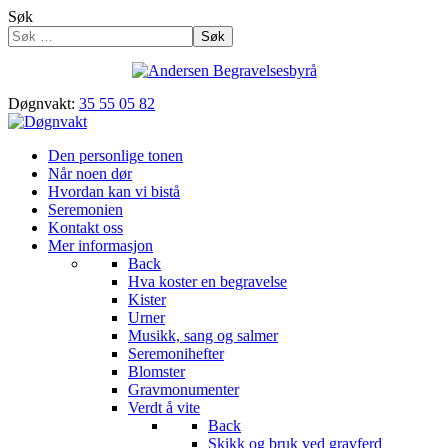
Søk
Søk
Døgnvakt:
35 55 05 82
Den personlige tonen
Når noen dør
Hvordan kan vi bistå
Seremonien
Kontakt oss
Mer informasjon
Back
Hva koster en begravelse
Kister
Urner
Musikk, sang og salmer
Seremonihefter
Blomster
Gravmonumenter
Verdt å vite
Back
Skikk og bruk ved gravferd