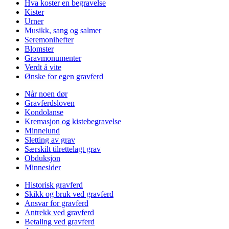
Hva koster en begravelse
Kister
Urner
Musikk, sang og salmer
Seremonihefter
Blomster
Gravmonumenter
Verdt å vite
Ønske for egen gravferd
Når noen dør
Gravferdsloven
Kondolanse
Kremasjon og kistebegravelse
Minnelund
Sletting av grav
Særskilt tilrettelagt grav
Obduksjon
Minnesider
Historisk gravferd
Skikk og bruk ved gravferd
Ansvar for gravferd
Antrekk ved gravferd
Betaling ved gravferd