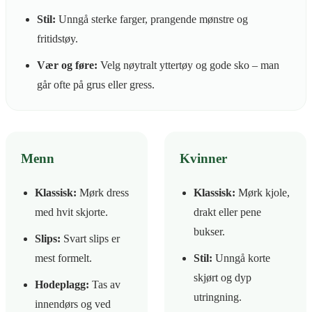
Stil:
Unngå sterke farger, prangende mønstre og
fritidstøy.
Vær og føre:
Velg nøytralt yttertøy og gode sko – man
går ofte på grus eller gress.
Menn
Kvinner
Klassisk:
Mørk dress
Klassisk:
Mørk kjole,
med hvit skjorte.
drakt eller pene
bukser.
Slips:
Svart slips er
mest formelt.
Stil:
Unngå korte
skjørt og dyp
Hodeplagg:
Tas av
utringning.
innendørs og ved