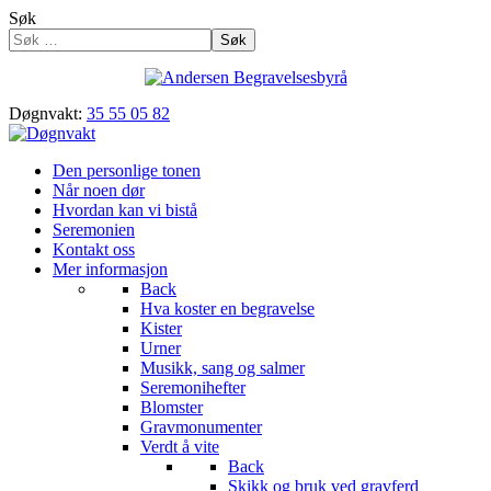
Søk
Søk
Døgnvakt:
35 55 05 82
Den personlige tonen
Når noen dør
Hvordan kan vi bistå
Seremonien
Kontakt oss
Mer informasjon
Back
Hva koster en begravelse
Kister
Urner
Musikk, sang og salmer
Seremonihefter
Blomster
Gravmonumenter
Verdt å vite
Back
Skikk og bruk ved gravferd