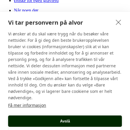
Ønske for egen gravferd
Når noen dør
Gravferdsloven
Kondolanse
Vi tar personvern på alvor
Kremasjon og kistebegravelse
Minnelund
Vi ønsker at du skal være trygg når du besøker våre
Sletting av grav
nettsider. For å gi deg den beste brukeropplevelsen
Særskilt tilrettelagt grav
bruker vi cookies (informasjonskapsler) slik at vi kan
Obduksjon
Minnesider
tilpasse og forbedre innholdet og for å gi annonser et
personlig preg, og for å analysere trafikken til vår
Historisk gravferd
nettside. Vi deler dessuten informasjon med partnerne
Skikk og bruk ved gravferd
våre innen sosiale medier, annonsering og analysearbeid.
Ansvar for gravferd
Antrekk ved gravferd
Ved å trykke «Godkjenn alle» kan fortsette å tilpasse vårt
Betaling ved gravferd
innhold til deg. Om du ønsker kan du velge «Bare
Anonym grav
nødvendige», og vi lagerer bare cookiene som er helt
Askespredning
nødvendige.
Gravferdsseremoni
Skjemaer i forhold til ny arvelov
Få mer informasjon
Seremonien
Kontakt oss
Avslå