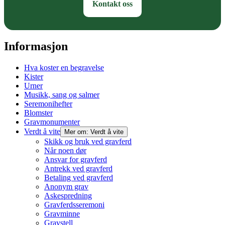
Kontakt oss
Informasjon
Hva koster en begravelse
Kister
Urner
Musikk, sang og salmer
Seremonihefter
Blomster
Gravmonumenter
Verdt å vite
Mer om: Verdt å vite
Skikk og bruk ved gravferd
Når noen dør
Ansvar for gravferd
Antrekk ved gravferd
Betaling ved gravferd
Anonym grav
Askespredning
Gravferdsseremoni
Gravminne
Gravstell