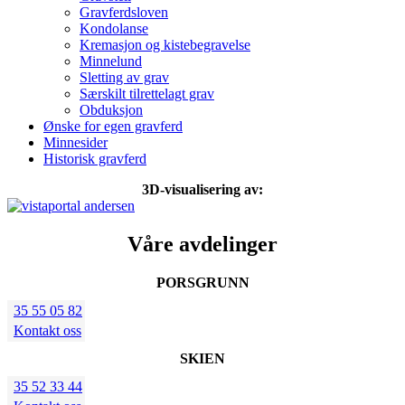
Gravferdsloven
Kondolanse
Kremasjon og kistebegravelse
Minnelund
Sletting av grav
Særskilt tilrettelagt grav
Obduksjon
Ønske for egen gravferd
Minnesider
Historisk gravferd
3D-visualisering av:
Våre avdelinger
PORSGRUNN
35 55 05 82
Kontakt oss
SKIEN
35 52 33 44