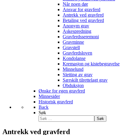
Når noen dør
Ansvar for gravferd
Antrekk ved gravferd
Betaling ved gravferd
Anonym grav
Askespredning
Gravferdsseremoni
Gravminne
Gravstell
Gravferdsloven
Kondolanse
Kremasjon og kistebegravelse
Minnelund
Sletting av grav
Særskilt tilrettelagt grav
Obduksjon
Ønske for egen gravferd
Minnesider
Historisk gravferd
Back
Søk
Søk
Antrekk ved gravferd