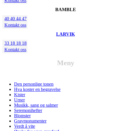
Kontakt oss
BAMBLE
40 40 44 47
Kontakt oss
LARVIK
33 18 18 18
Kontakt oss
Meny
Den personlige tonen
Hva koster en begravelse
Kister
Urner
Musikk, sang og salmer
Seremonihefter
Blomster
Gravmonumenter
Verdt å vite